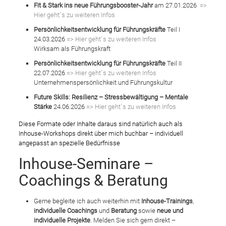
Fit & Stark ins neue Führungsbooster-Jahr
am 27.01.2026
=>
Hier geht´s zu weiteren Infos
Persönlichkeitsentwicklung für Führungskräfte
Teil I
24.03.2026
=> Hier geht´s zu weiteren Infos
Wirksam als Führungskraft
Persönlichkeitsentwicklung für Führungskräfte
Teil II
22.07.2026
=> Hier geht´s zu weiteren Infos
Unternehmenspersönlichkeit und Führungskultur
Future Skills: Resilienz – Stressbewältigung – Mentale
Stärke
24.06.2026
=> Hier geht´s zu weiteren Infos
Diese Formate oder Inhalte daraus sind natürlich auch als
Inhouse-Workshops direkt über mich buchbar – individuell
angepasst an spezielle Bedürfnisse
Inhouse-Seminare –
Coachings & Beratung
Gerne begleite ich auch weiterhin mit
Inhouse-Trainings
,
individuelle Coachings
und
Beratung
sowie
neue und
individuelle Projekte
. Melden Sie sich gern direkt –